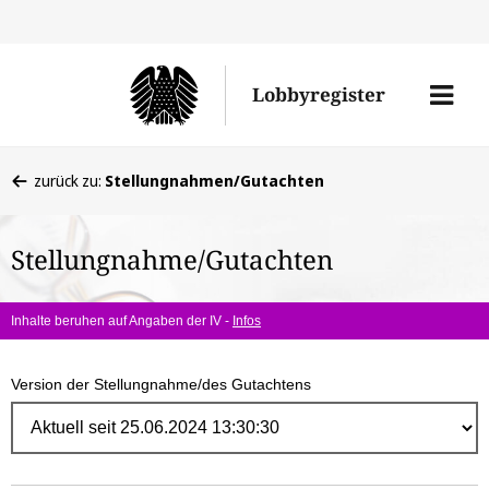
Direk
zum
Men
Lobbyregister
Inhal
öffne
Sie
zurück zu:
Stellungnahmen/Gutachten
befinden
sich
Stellungnahme/Gutachten
hier:
Inhalte beruhen auf Angaben der IV -
Infos
Version der Stellungnahme/des Gutachtens