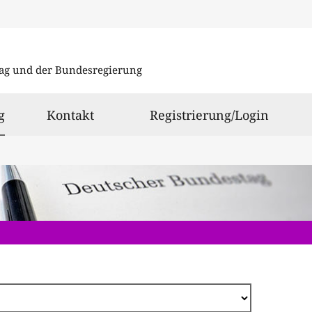
Direkt
zum
ag und der Bundesregierung
Inhalt
ausgewählt
g
Kontakt
Registrierung/Login