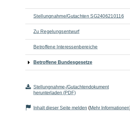
Navigation
Stellungnahme/Gutachten SG2406210116
für
Zu Regelungsentwurf
den
Betroffene Interessenbereiche
Seiteninhalt
Betroffene Bundesgesetze
Stellungnahme-/Gutachtendokument
herunterladen (PDF)
Inhalt dieser Seite melden
(
Mehr Informationen