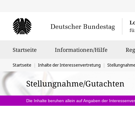
L
fü
Hauptnavigation
Startseite
Informationen/Hilfe
Reg
Sie
Startseite
Inhalte der Interessenvertretung
Stellungnahm
befinden
Stellungnahme/Gutachten
sich
hier:
Die Inhalte beruhen allein auf Angaben der Interessenver