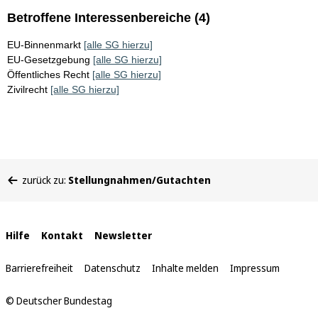
Betroffene Interessenbereiche (4)
EU-Binnenmarkt
[alle SG hierzu]
EU-Gesetzgebung
[alle SG hierzu]
Öffentliches Recht
[alle SG hierzu]
Zivilrecht
[alle SG hierzu]
Sie
zurück zu:
Stellungnahmen/Gutachten
befinden
sich
hier:
Interne
Hilfe
Kontakt
Newsletter
Links
Barrierefreiheit
Datenschutz
Inhalte melden
Impressum
© Deutscher Bundestag