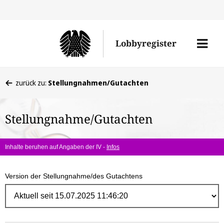
Direk
zum
Men
Lobbyregister
Inhal
öffne
Sie
zurück zu:
Stellungnahmen/Gutachten
befinden
sich
Stellungnahme/Gutachten
hier:
Inhalte beruhen auf Angaben der IV -
Infos
Version der Stellungnahme/des Gutachtens