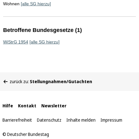
Wohnen
[alle SG hierzu]
Betroffene Bundesgesetze (1)
WiStrG 1954
[alle SG hierzu]
Sie
zurück zu:
Stellungnahmen/Gutachten
befinden
sich
hier:
Interne
Hilfe
Kontakt
Newsletter
Links
Barrierefreiheit
Datenschutz
Inhalte melden
Impressum
© Deutscher Bundestag