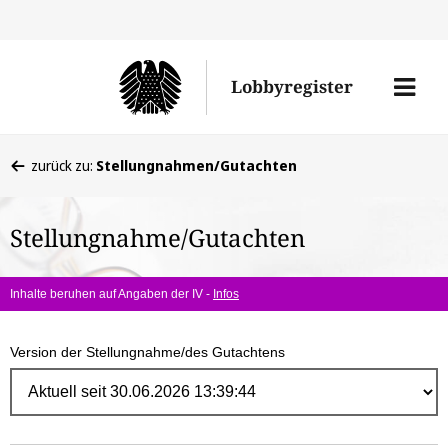
Direk
zum
Men
Lobbyregister
Inhal
öffne
Sie
zurück zu:
Stellungnahmen/Gutachten
befinden
sich
Stellungnahme/Gutachten
hier:
Inhalte beruhen auf Angaben der IV -
Infos
Version der Stellungnahme/des Gutachtens