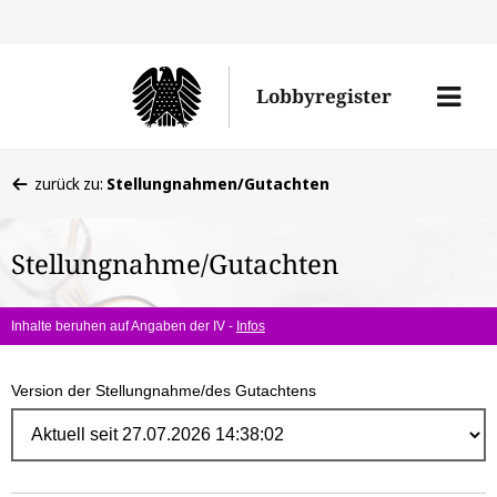
Direk
zum
Men
Lobbyregister
Inhal
öffne
Sie
zurück zu:
Stellungnahmen/Gutachten
befinden
sich
Stellungnahme/Gutachten
hier:
Inhalte beruhen auf Angaben der IV -
Infos
Version der Stellungnahme/des Gutachtens