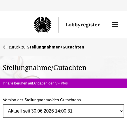
Direk
zum
Men
Lobbyregister
Inhal
öffne
Sie
zurück zu:
Stellungnahmen/Gutachten
befinden
sich
Stellungnahme/Gutachten
hier:
Inhalte beruhen auf Angaben der IV -
Infos
Version der Stellungnahme/des Gutachtens