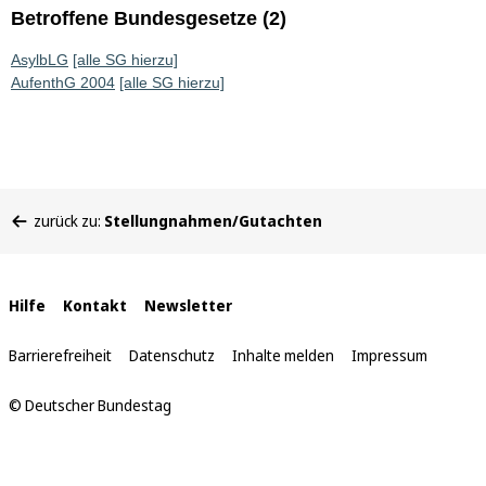
Betroffene Bundesgesetze (2)
AsylbLG
[alle SG hierzu]
AufenthG 2004
[alle SG hierzu]
Sie
zurück zu:
Stellungnahmen/Gutachten
befinden
sich
hier:
Interne
Hilfe
Kontakt
Newsletter
Links
Barrierefreiheit
Datenschutz
Inhalte melden
Impressum
© Deutscher Bundestag