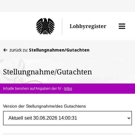
Direk
zum
Men
Lobbyregister
Inhal
öffne
Sie
zurück zu:
Stellungnahmen/Gutachten
befinden
sich
Stellungnahme/Gutachten
hier:
Inhalte beruhen auf Angaben der IV -
Infos
Version der Stellungnahme/des Gutachtens