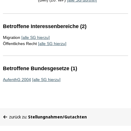
(BMI) (20. WP)
[alle SG dorthin]
Betroffene Interessenbereiche (2)
Migration
[alle SG hierzu]
Öffentliches Recht
[alle SG hierzu]
Betroffene Bundesgesetze (1)
AufenthG 2004
[alle SG hierzu]
Sie
zurück zu:
Stellungnahmen/Gutachten
befinden
sich