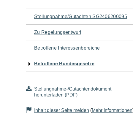
Navigation
Stellungnahme/Gutachten SG2406200095
für
Zu Regelungsentwurf
den
Betroffene Interessenbereiche
Seiteninhalt
Betroffene Bundesgesetze
Stellungnahme-/Gutachtendokument
herunterladen (PDF)
Inhalt dieser Seite melden
(
Mehr Informationen