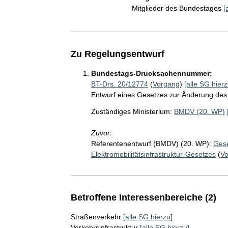
Mitglieder des Bundestages
[
Zu Regelungsentwurf
Bundestags-Drucksachennummer:
BT-Drs. 20/12774
(
Vorgang
)
[alle SG hierz
Entwurf eines Gesetzes zur Änderung des 
Zuständiges Ministerium:
BMDV (20. WP)
Zuvor:
Referentenentwurf (BMDV) (20. WP):
Gese
Elektromobilitätsinfrastruktur-Gesetzes
(
V
Betroffene Interessenbereiche (2)
Straßenverkehr
[alle SG hierzu]
Verkehrsinfrastruktur
[alle SG hierzu]