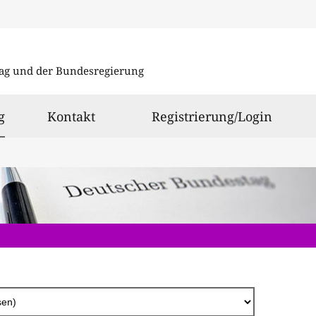
Direkt
zum
ag und der Bundesregierung
Inhalt
ausgewählt
g
Kontakt
Registrierung/Login