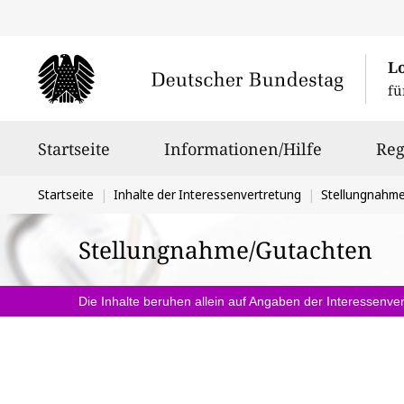
L
fü
Hauptnavigation
Startseite
Informationen/Hilfe
Reg
Sie
Startseite
Inhalte der Interessenvertretung
Stellungnahm
befinden
Stellungnahme/Gutachten
sich
hier:
Die Inhalte beruhen allein auf Angaben der Interessenver