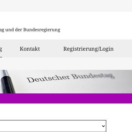
Direkt
zum
ag und der Bundesregierung
Inhalt
ausgewählt
g
Kontakt
Registrierung/Login