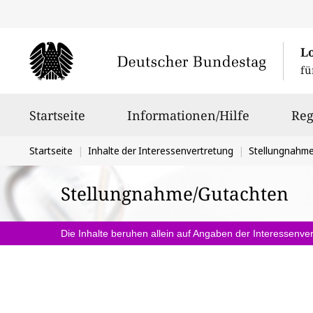
L
fü
Hauptnavigation
Startseite
Informationen/Hilfe
Reg
Sie
Startseite
Inhalte der Interessenvertretung
Stellungnahm
befinden
Stellungnahme/Gutachten
sich
hier:
Die Inhalte beruhen allein auf Angaben der Interessenver