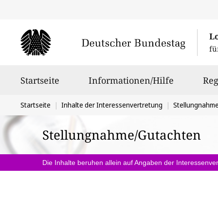
L
fü
Hauptnavigation
Startseite
Informationen/Hilfe
Reg
Sie
Startseite
Inhalte der Interessenvertretung
Stellungnahm
befinden
Stellungnahme/Gutachten
sich
hier:
Die Inhalte beruhen allein auf Angaben der Interessenver