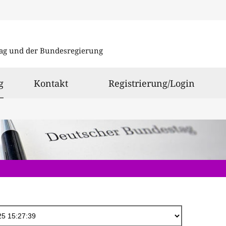
Direkt
zum
ag und der Bundesregierung
Inhalt
ausgewählt
g
Kontakt
Registrierung/Login