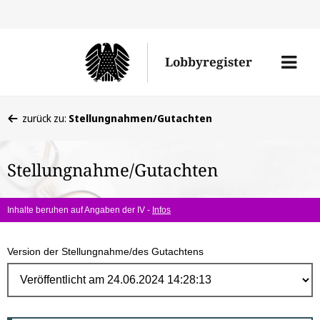
Direk
zum
Men
Lobbyregister
Inhal
öffne
Sie
zurück zu:
Stellungnahmen/Gutachten
befinden
sich
Stellungnahme/Gutachten
hier:
Inhalte beruhen auf Angaben der IV -
Infos
Version der Stellungnahme/des Gutachtens