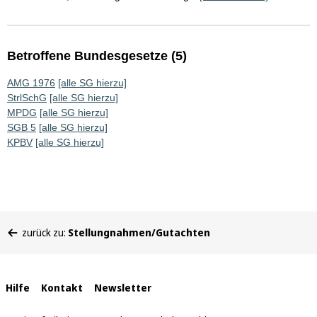
Betroffene Bundesgesetze (5)
AMG 1976
[alle SG hierzu]
StrlSchG
[alle SG hierzu]
MPDG
[alle SG hierzu]
SGB 5
[alle SG hierzu]
KPBV
[alle SG hierzu]
Sie
zurück zu:
Stellungnahmen/Gutachten
befinden
sich
hier:
Interne
Hilfe
Kontakt
Newsletter
Links