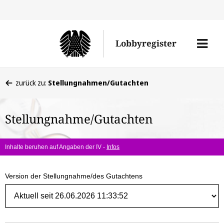
Direk
zum
Men
Lobbyregister
Inhal
öffne
Sie
zurück zu:
Stellungnahmen/Gutachten
befinden
sich
Stellungnahme/Gutachten
hier:
Inhalte beruhen auf Angaben der IV -
Infos
Version der Stellungnahme/des Gutachtens