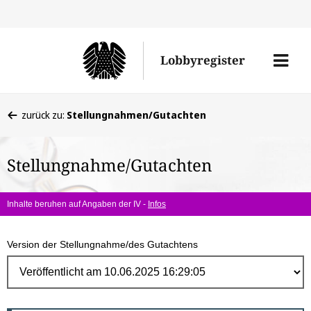
Direk
zum
Men
Lobbyregister
Inhal
öffne
Sie
zurück zu:
Stellungnahmen/Gutachten
befinden
sich
Stellungnahme/Gutachten
hier:
Inhalte beruhen auf Angaben der IV -
Infos
Version der Stellungnahme/des Gutachtens