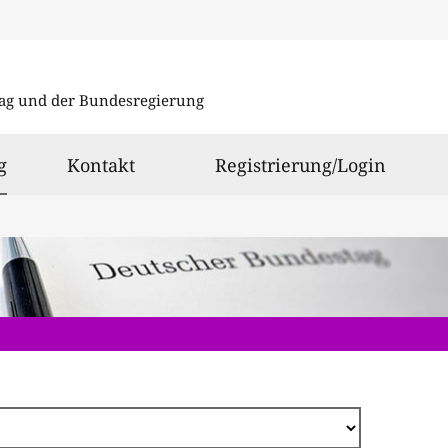
Direkt
zum
ag und der Bundesregierung
Inhalt
ausgewählt
g
Kontakt
Registrierung/Login