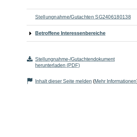
Navigation
Stellungnahme/Gutachten SG2406180138
für
Betroffene Interessenbereiche
den
Seiteninhalt
Stellungnahme-/Gutachtendokument
herunterladen (PDF)
Inhalt dieser Seite melden
(
Mehr Informationen