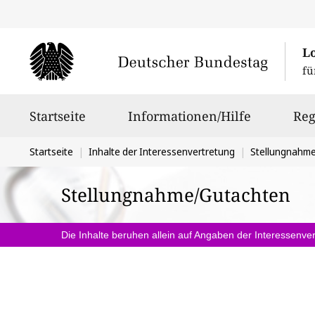
L
fü
Hauptnavigation
Startseite
Informationen/Hilfe
Reg
Sie
Startseite
Inhalte der Interessenvertretung
Stellungnahm
befinden
Stellungnahme/Gutachten
sich
hier:
Die Inhalte beruhen allein auf Angaben der Interessenver