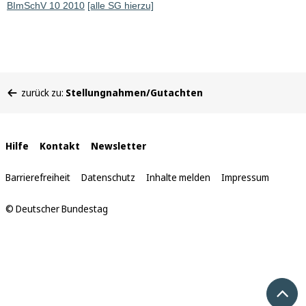
BImSchV 10 2010
[alle SG hierzu]
Sie
zurück zu:
Stellungnahmen/Gutachten
befinden
sich
hier:
Interne
Hilfe
Kontakt
Newsletter
Links
Barrierefreiheit
Datenschutz
Inhalte melden
Impressum
© Deutscher Bundestag
Nach