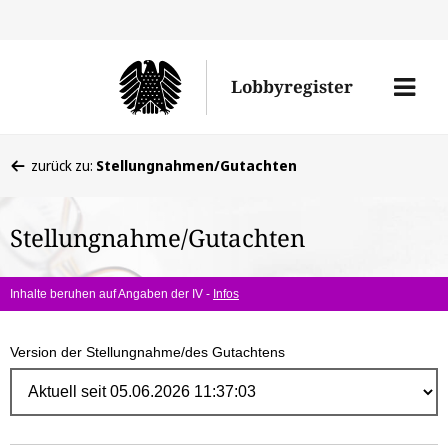
Direk
zum
Men
Lobbyregister
Inhal
öffne
Sie
zurück zu:
Stellungnahmen/Gutachten
befinden
sich
Stellungnahme/Gutachten
hier:
Inhalte beruhen auf Angaben der IV -
Infos
Version der Stellungnahme/des Gutachtens