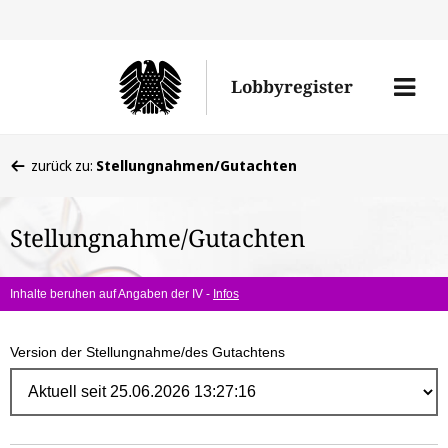
Direk
zum
Men
Lobbyregister
Inhal
öffne
Sie
zurück zu:
Stellungnahmen/Gutachten
befinden
sich
Stellungnahme/Gutachten
hier:
Inhalte beruhen auf Angaben der IV -
Infos
Version der Stellungnahme/des Gutachtens