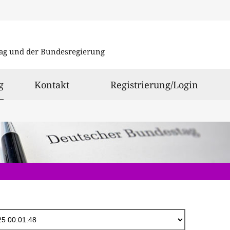
Direkt
zum
ag und der Bundesregierung
Inhalt
ausgewählt
g
Kontakt
Registrierung/Login