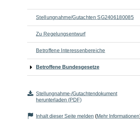
Navigation
Stellungnahme/Gutachten SG2406180085
für
Zu Regelungsentwurf
den
Betroffene Interessenbereiche
Seiteninhalt
Betroffene Bundesgesetze
Stellungnahme-/Gutachtendokument
herunterladen (PDF)
Inhalt dieser Seite melden
(
Mehr Informationen