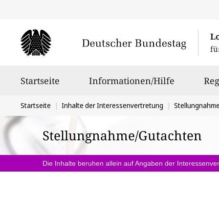
L
fü
Hauptnavigation
Startseite
Informationen/Hilfe
Reg
Sie
Startseite
Inhalte der Interessenvertretung
Stellungnahm
befinden
Stellungnahme/Gutachten
sich
hier:
Die Inhalte beruhen allein auf Angaben der Interessenver