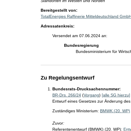
Standorten im Westen und Norden
Bereitgestellt von:
TotalEnergies Raffinerie Mitteldeutschland Gm
Adressatenkreis:
Versendet am 07.06.2024 an:
Bundesregierung
Bundesministerium für Wirts
Zu Regelungsentwurf
Bundesrats-Drucksachennummer:
BR-Drs. 266/24
(
Vorgang
)
[alle SG hierzu]
Entwurf eines Gesetzes zur Änderung des
Zuständiges Ministerium:
BMWK (20. WP)
Zuvor:
Referentenentwurf (BMWK) (20. WP):
Ent