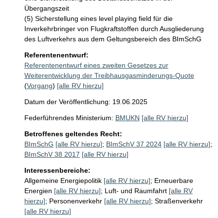
Übergangszeit

(5) Sicherstellung eines level playing field für die 
Inverkehrbringer von Flugkraftstoffen durch Ausgliederung 
Referentenentwurf:
Referentenentwurf eines zweiten Gesetzes zur
Weiterentwicklung der Treibhausgasminderungs-Quote
(
Vorgang
)
[alle RV hierzu]
Datum der Veröffentlichung: 19.06.2025
Federführendes Ministerium:
BMUKN
[alle RV hierzu]
Betroffenes geltendes Recht:
BImSchG
[alle RV hierzu]
;
BImSchV 37 2024
[alle RV hierzu]
;
BImSchV 38 2017
[alle RV hierzu]
Interessenbereiche:
Allgemeine Energiepolitik
[alle RV hierzu]
;
Erneuerbare
Energien
[alle RV hierzu]
;
Luft- und Raumfahrt
[alle RV
hierzu]
;
Personenverkehr
[alle RV hierzu]
;
Straßenverkehr
[alle RV hierzu]