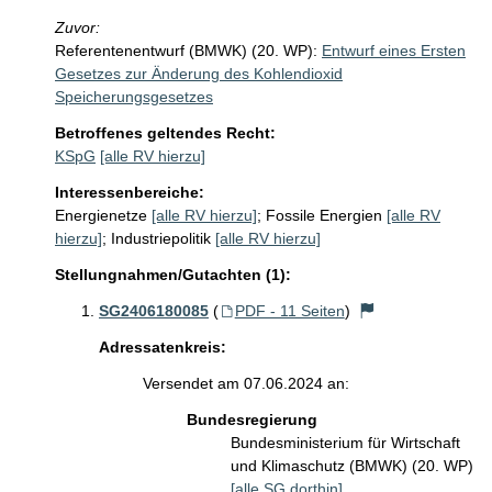
Zuvor:
Referentenentwurf (BMWK) (20. WP):
Entwurf eines Ersten
Gesetzes zur Änderung des Kohlendioxid
Speicherungsgesetzes
Betroffenes geltendes Recht:
KSpG
[alle RV hierzu]
Interessenbereiche:
Energienetze
[alle RV hierzu]
;
Fossile Energien
[alle RV
hierzu]
;
Industriepolitik
[alle RV hierzu]
Stellungnahmen/Gutachten (1):
SG2406180085
(
PDF - 11 Seiten
)
Adressatenkreis:
Versendet am 07.06.2024 an:
Bundesregierung
Bundesministerium für Wirtschaft
und Klimaschutz (BMWK) (20. WP)
[alle SG dorthin]