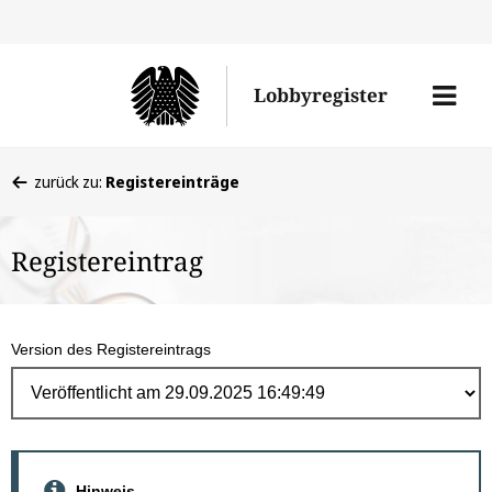
Direk
zum
Men
Lobbyregister
Inhal
öffne
Sie
zurück zu:
Registereinträge
befinden
sich
Registereintrag
hier:
Version des Registereintrags
Hinweis