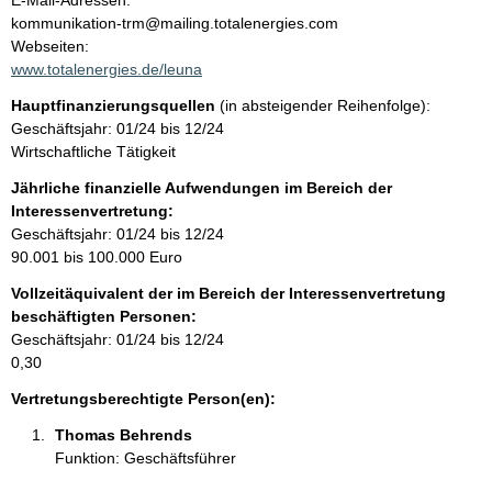
E-Mail-Adressen:
n
kommunikation-trm@mailing.totalenergies.com
t
t
Webseiten:
a
www.totalenergies.de/leuna
k
Hauptfinanzierungsquellen
(in absteigender Reihenfolge):
t
Geschäftsjahr: 01/24 bis 12/24
i
Wirtschaftliche Tätigkeit
n
f
Jährliche finanzielle Aufwendungen im Bereich der
o
Interessenvertretung:
r
Geschäftsjahr: 01/24 bis 12/24
m
90.001 bis 100.000 Euro
a
Vollzeitäquivalent der im Bereich der Interessenvertretung
t
beschäftigten Personen:
i
Geschäftsjahr: 01/24 bis 12/24
o
0,30
n
e
Vertretungsberechtigte Person(en):
n
Thomas Behrends 
:
Funktion: Geschäftsführer