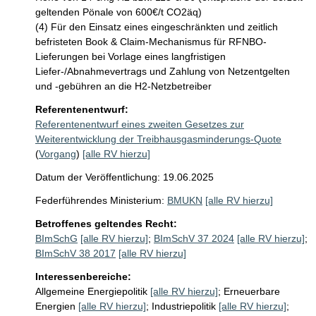
geltenden Pönale von 600€/t CO2äq)

(4) Für den Einsatz eines eingeschränkten und zeitlich 
befristeten Book & Claim-Mechanismus für RFNBO-
Lieferungen bei Vorlage eines langfristigen 
Liefer-/Abnahmevertrags und Zahlung von Netzentgelten 
und -gebühren an die H2-Netzbetreiber
Referentenentwurf:
Referentenentwurf eines zweiten Gesetzes zur
Weiterentwicklung der Treibhausgasminderungs-Quote
(
Vorgang
)
[alle RV hierzu]
Datum der Veröffentlichung: 19.06.2025
Federführendes Ministerium:
BMUKN
[alle RV hierzu]
Betroffenes geltendes Recht:
BImSchG
[alle RV hierzu]
;
BImSchV 37 2024
[alle RV hierzu]
;
BImSchV 38 2017
[alle RV hierzu]
Interessenbereiche:
Allgemeine Energiepolitik
[alle RV hierzu]
;
Erneuerbare
Energien
[alle RV hierzu]
;
Industriepolitik
[alle RV hierzu]
;