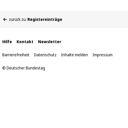
Sie
zurück zu:
Registereinträge
befinden
sich
hier:
Interne
Hilfe
Kontakt
Newsletter
Links
Barrierefreiheit
Datenschutz
Inhalte melden
Impressum
© Deutscher Bundestag