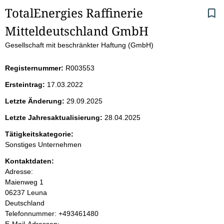
S
TotalEnergies Raffinerie 
Mitteldeutschland GmbH
e
Gesellschaft mit beschränkter Haftung (GmbH)
i
Registernummer:
R003553
t
Ersteintrag:
17.03.2022
e
Letzte Änderung:
29.09.2025
n
Letzte Jahresaktualisierung:
28.04.2025
i
Tätigkeitskategorie:
Sonstiges Unternehmen
n
Kontaktdaten:
Adresse:
h
Maienweg
1
06237
Leuna
a
Deutschland
K
Telefonnummer: +493461480
l
o