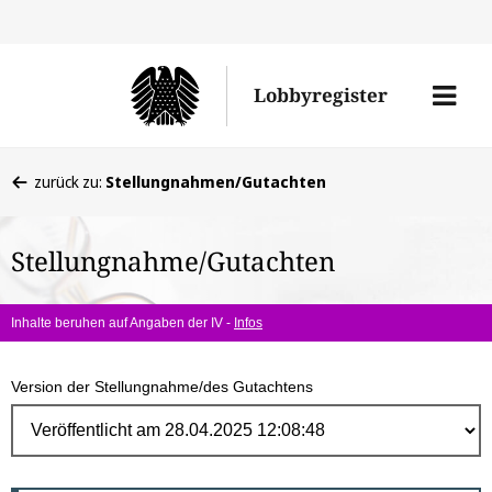
Direk
zum
Men
Lobbyregister
Inhal
öffne
Sie
zurück zu:
Stellungnahmen/Gutachten
befinden
sich
Stellungnahme/Gutachten
hier:
Inhalte beruhen auf Angaben der IV -
Infos
Version der Stellungnahme/des Gutachtens