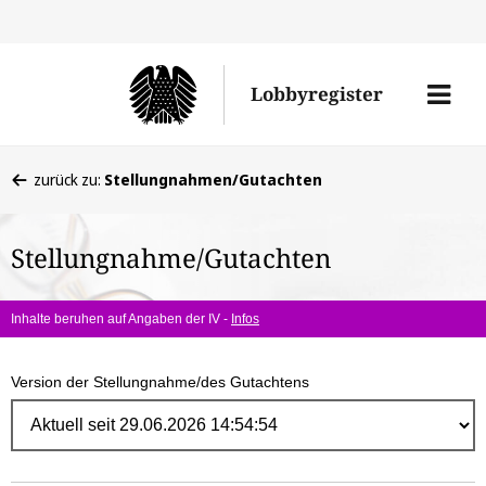
Direk
zum
Men
Lobbyregister
Inhal
öffne
Sie
zurück zu:
Stellungnahmen/Gutachten
befinden
sich
Stellungnahme/Gutachten
hier:
Inhalte beruhen auf Angaben der IV -
Infos
Version der Stellungnahme/des Gutachtens