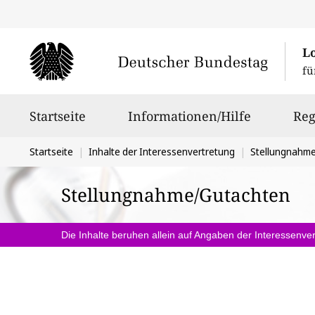
L
fü
Hauptnavigation
Startseite
Informationen/Hilfe
Reg
Sie
Startseite
Inhalte der Interessenvertretung
Stellungnahm
befinden
Stellungnahme/Gutachten
sich
hier:
Die Inhalte beruhen allein auf Angaben der Interessenver