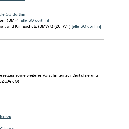
alle SG dorthin]
nzen (BMF)
[alle SG dorthin]
chaft und Klimaschutz (BMWK) (20. WP)
[alle SG dorthin]
tzes sowie weiterer Vorschriften zur Digitalisierung
- OZGÄndG)
 hierzu]
SG hierzu]