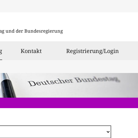
Direkt
zum
ag und der Bundesregierung
Inhalt
ausgewählt
g
Kontakt
Registrierung/Login