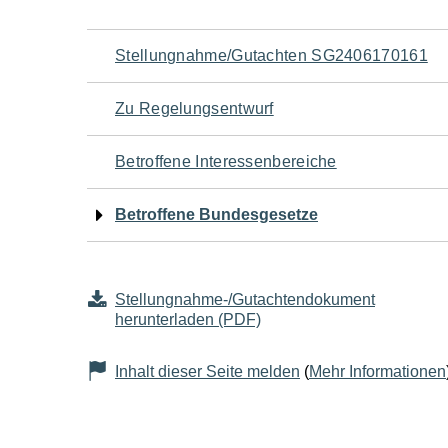
Navigation
Stellungnahme/Gutachten SG2406170161
für
Zu Regelungsentwurf
den
Betroffene Interessenbereiche
Seiteninhalt
Betroffene Bundesgesetze
Stellungnahme-/Gutachtendokument
herunterladen (PDF)
Inhalt dieser Seite melden
(
Mehr Informationen