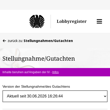
Direk
zum
Men
Lobbyregister
Inhal
öffne
Sie
zurück zu:
Stellungnahmen/Gutachten
befinden
sich
Stellungnahme/Gutachten
hier:
Inhalte beruhen auf Angaben der IV -
Infos
Version der Stellungnahme/des Gutachtens