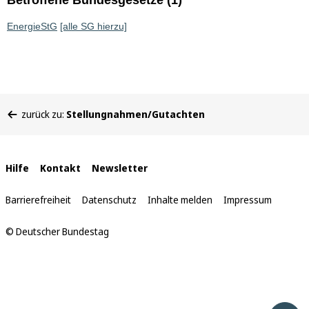
Betroffene Bundesgesetze (1)
EnergieStG
[alle SG hierzu]
Sie
zurück zu:
Stellungnahmen/Gutachten
befinden
sich
hier:
Interne
Hilfe
Kontakt
Newsletter
Links
Barrierefreiheit
Datenschutz
Inhalte melden
Impressum
© Deutscher Bundestag