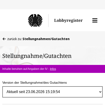
Direk
zum
Men
Lobbyregister
Inhal
öffne
Sie
zurück zu:
Stellungnahmen/Gutachten
befinden
sich
Stellungnahme/Gutachten
hier:
Inhalte beruhen auf Angaben der IV -
Infos
Version der Stellungnahme/des Gutachtens