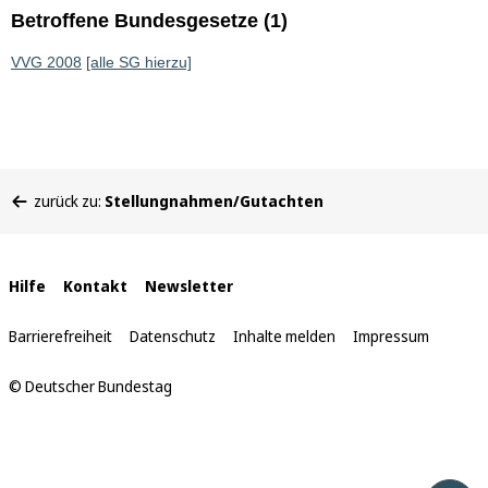
Betroffene Bundesgesetze (1)
VVG 2008
[alle SG hierzu]
Sie
zurück zu:
Stellungnahmen/Gutachten
befinden
sich
hier:
Interne
Hilfe
Kontakt
Newsletter
Links
Barrierefreiheit
Datenschutz
Inhalte melden
Impressum
© Deutscher Bundestag