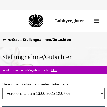
Direk
zum
Men
Lobbyregister
Inhal
öffne
Sie
zurück zu:
Stellungnahmen/Gutachten
befinden
sich
Stellungnahme/Gutachten
hier:
Inhalte beruhen auf Angaben der IV -
Infos
Version der Stellungnahme/des Gutachtens