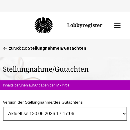
Direk
zum
Men
Lobbyregister
Inhal
öffne
Sie
zurück zu:
Stellungnahmen/Gutachten
befinden
sich
Stellungnahme/Gutachten
hier:
Inhalte beruhen auf Angaben der IV -
Infos
Version der Stellungnahme/des Gutachtens