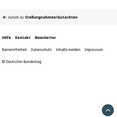
Sie
zurück zu:
Stellungnahmen/Gutachten
befinden
sich
hier:
Interne
Hilfe
Kontakt
Newsletter
Links
Barrierefreiheit
Datenschutz
Inhalte melden
Impressum
© Deutscher Bundestag
Nach