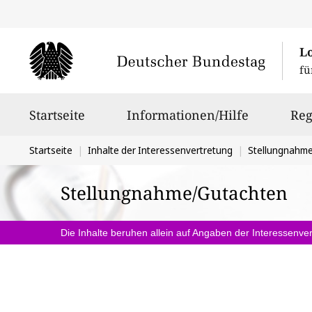
L
fü
Hauptnavigation
Startseite
Informationen/Hilfe
Reg
Sie
Startseite
Inhalte der Interessenvertretung
Stellungnahm
befinden
Stellungnahme/Gutachten
sich
hier:
Die Inhalte beruhen allein auf Angaben der Interessenver