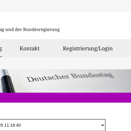
Direkt
zum
ag und der Bundesregierung
Inhalt
ausgewählt
g
Kontakt
Registrierung/Login