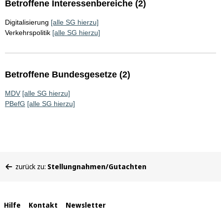
Betroffene Interessenbereiche (2)
Digitalisierung
[alle SG hierzu]
Verkehrspolitik
[alle SG hierzu]
Betroffene Bundesgesetze (2)
MDV
[alle SG hierzu]
PBefG
[alle SG hierzu]
Sie
zurück zu:
Stellungnahmen/Gutachten
befinden
sich
hier:
Interne
Hilfe
Kontakt
Newsletter