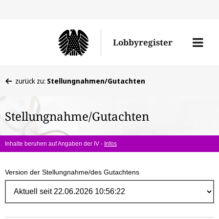
Direk
zum
Men
Lobbyregister
Inhal
öffne
Sie
zurück zu:
Stellungnahmen/Gutachten
befinden
sich
Stellungnahme/Gutachten
hier:
Inhalte beruhen auf Angaben der IV -
Infos
Version der Stellungnahme/des Gutachtens