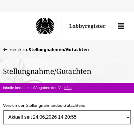
Direk
zum
Men
Lobbyregister
Inhal
öffne
Sie
zurück zu:
Stellungnahmen/Gutachten
befinden
sich
Stellungnahme/Gutachten
hier:
Inhalte beruhen auf Angaben der IV -
Infos
Version der Stellungnahme/des Gutachtens