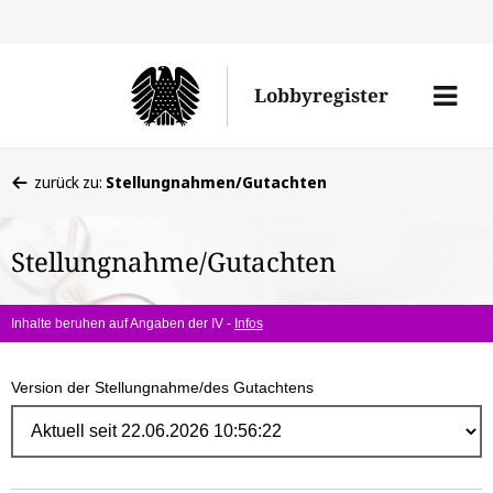
Direk
zum
Men
Lobbyregister
Inhal
öffne
Sie
zurück zu:
Stellungnahmen/Gutachten
befinden
sich
Stellungnahme/Gutachten
hier:
Inhalte beruhen auf Angaben der IV -
Infos
Version der Stellungnahme/des Gutachtens