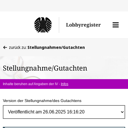
Direk
zum
Men
Lobbyregister
Inhal
öffne
Sie
zurück zu:
Stellungnahmen/Gutachten
befinden
sich
Stellungnahme/Gutachten
hier:
Inhalte beruhen auf Angaben der IV -
Infos
Version der Stellungnahme/des Gutachtens