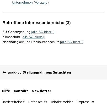
Unternehmen
(
Vorgang
)
Betroffene Interessenbereiche (3)
EU-Gesetzgebung
[alle SG hierzu]
Klimaschutz
[alle SG hierzu]
Nachhaltigkeit und Ressourcenschutz
[alle SG hierzu]
Sie
zurück zu:
Stellungnahmen/Gutachten
befinden
sich
hier:
Interne
Hilfe
Kontakt
Newsletter
Links
Barrierefreiheit
Datenschutz
Inhalte melden
Impressum