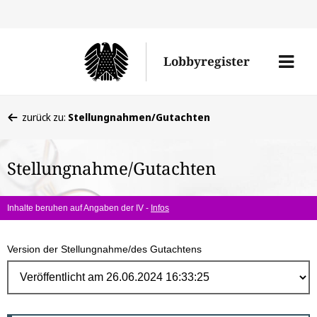
Direk
zum
Men
Lobbyregister
Inhal
öffne
Sie
zurück zu:
Stellungnahmen/Gutachten
befinden
sich
Stellungnahme/Gutachten
hier:
Inhalte beruhen auf Angaben der IV -
Infos
Version der Stellungnahme/des Gutachtens