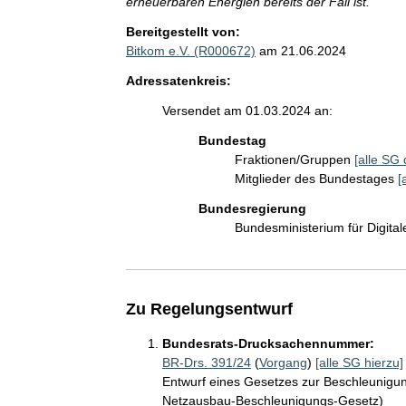
erneuerbaren Energien bereits der Fall ist.
Bereitgestellt von:
Bitkom e.V. (R000672)
am 21.06.2024
Adressatenkreis:
Versendet am 01.03.2024 an:
Bundestag
Fraktionen/Gruppen
[alle SG 
Mitglieder des Bundestages
[
Bundesregierung
Bundesministerium für Digit
Zu Regelungsentwurf
Bundesrats-Drucksachennummer:
BR-Drs. 391/24
(
Vorgang
)
[alle SG hierzu]
Entwurf eines Gesetzes zur Beschleunigu
Netzausbau-Beschleunigungs-Gesetz)