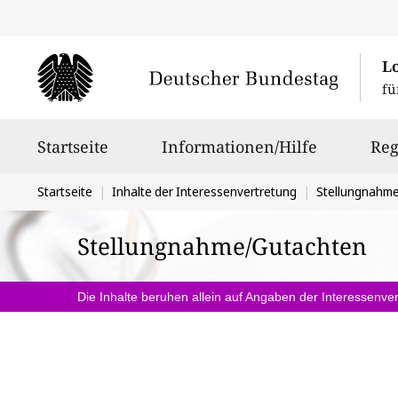
L
fü
Hauptnavigation
Startseite
Informationen/Hilfe
Reg
Sie
Startseite
Inhalte der Interessenvertretung
Stellungnahm
befinden
Stellungnahme/Gutachten
sich
hier:
Die Inhalte beruhen allein auf Angaben der Interessenver