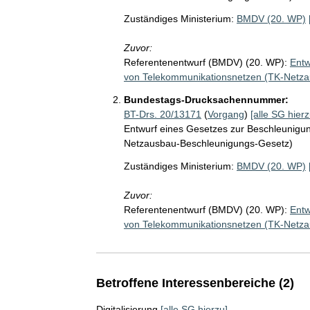
Zuständiges Ministerium:
BMDV (20. WP)
Zuvor:
Referentenentwurf (BMDV) (20. WP):
Entw
von Telekommunikationsnetzen (TK-Netz
Bundestags-Drucksachennummer:
BT-Drs. 20/13171
(
Vorgang
)
[alle SG hierz
Entwurf eines Gesetzes zur Beschleunigu
Netzausbau-Beschleunigungs-Gesetz)
Zuständiges Ministerium:
BMDV (20. WP)
Zuvor:
Referentenentwurf (BMDV) (20. WP):
Entw
von Telekommunikationsnetzen (TK-Netz
Betroffene Interessenbereiche (2)
Digitalisierung
[alle SG hierzu]