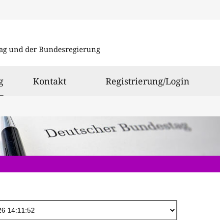
Direkt
zum
ag und der Bundesregierung
Inhalt
ausgewählt
g
Kontakt
Registrierung/Login