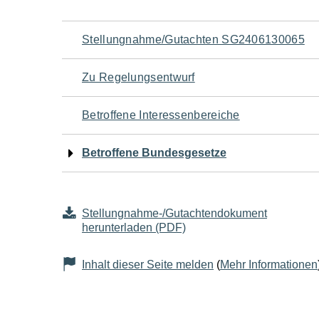
Navigation
Stellungnahme/Gutachten SG2406130065
für
Zu Regelungsentwurf
den
Betroffene Interessenbereiche
Seiteninhalt
Betroffene Bundesgesetze
Stellungnahme-/Gutachtendokument
herunterladen (PDF)
Inhalt dieser Seite melden
(
Mehr Informationen