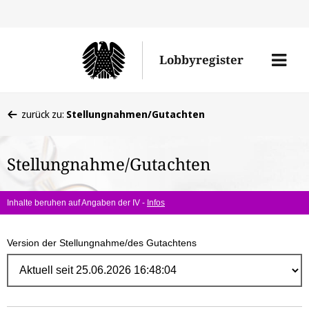
Direk
zum
Men
Lobbyregister
Inhal
öffne
Sie
zurück zu:
Stellungnahmen/Gutachten
befinden
sich
Stellungnahme/Gutachten
hier:
Inhalte beruhen auf Angaben der IV -
Infos
Version der Stellungnahme/des Gutachtens