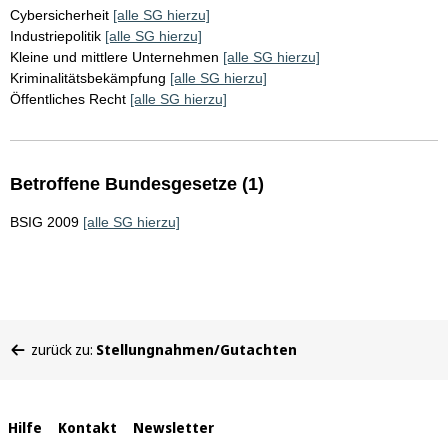
Cybersicherheit
[alle SG hierzu]
Industriepolitik
[alle SG hierzu]
Kleine und mittlere Unternehmen
[alle SG hierzu]
Kriminalitätsbekämpfung
[alle SG hierzu]
Öffentliches Recht
[alle SG hierzu]
Betroffene Bundesgesetze (1)
BSIG 2009
[alle SG hierzu]
Sie
zurück zu:
Stellungnahmen/Gutachten
befinden
sich
hier:
Interne
Hilfe
Kontakt
Newsletter