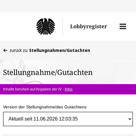
Direk
zum
Men
Lobbyregister
Inhal
öffne
Sie
zurück zu:
Stellungnahmen/Gutachten
befinden
sich
Stellungnahme/Gutachten
hier:
Inhalte beruhen auf Angaben der IV -
Infos
Version der Stellungnahme/des Gutachtens