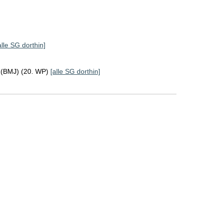
alle SG dorthin]
z (BMJ) (20. WP)
[alle SG dorthin]