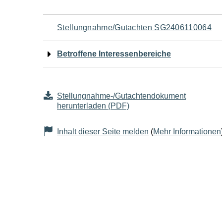
Navigation
Stellungnahme/Gutachten SG2406110064
für
Betroffene Interessenbereiche
den
Seiteninhalt
Stellungnahme-/Gutachtendokument
herunterladen (PDF)
Inhalt dieser Seite melden
(
Mehr Informationen