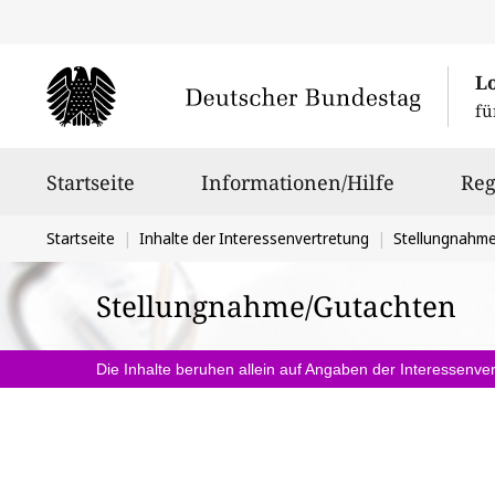
L
fü
Hauptnavigation
Startseite
Informationen/Hilfe
Reg
Sie
Startseite
Inhalte der Interessenvertretung
Stellungnahm
befinden
Stellungnahme/Gutachten
sich
hier:
Die Inhalte beruhen allein auf Angaben der Interessenver