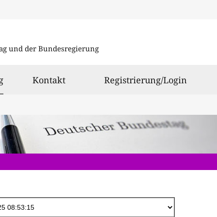
Direkt
zum
ag und der Bundesregierung
Inhalt
ausgewählt
g
Kontakt
Registrierung/Login