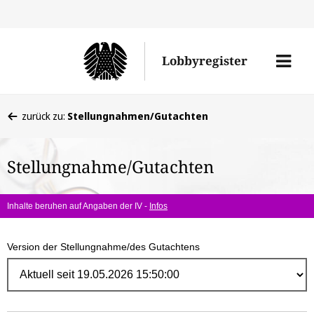
Direk
zum
Men
Lobbyregister
Inhal
öffne
Sie
zurück zu:
Stellungnahmen/Gutachten
befinden
sich
Stellungnahme/Gutachten
hier:
Inhalte beruhen auf Angaben der IV -
Infos
Version der Stellungnahme/des Gutachtens