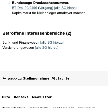
Bundestags-Drucksachennummer:
BT-Drs. 20/9496
(
Vorgang
)
[alle SG hierzu]
Kapitalmarkt für Kleinanleger attraktiver machen
Betroffene Interessenbereiche (2)
Bank- und Finanzwesen
[alle SG hierzu]
Versicherungswesen
[alle SG hierzu]
Sie
zurück zu:
Stellungnahmen/Gutachten
befinden
sich
hier:
Interne
Hilfe
Kontakt
Newsletter
Links