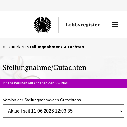
Direk
zum
Men
Lobbyregister
Inhal
öffne
Sie
zurück zu:
Stellungnahmen/Gutachten
befinden
sich
Stellungnahme/Gutachten
hier:
Inhalte beruhen auf Angaben der IV -
Infos
Version der Stellungnahme/des Gutachtens