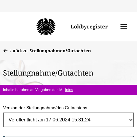
Direk
zum
Men
Lobbyregister
Inhal
öffne
Sie
zurück zu:
Stellungnahmen/Gutachten
befinden
sich
Stellungnahme/Gutachten
hier:
Inhalte beruhen auf Angaben der IV -
Infos
Version der Stellungnahme/des Gutachtens