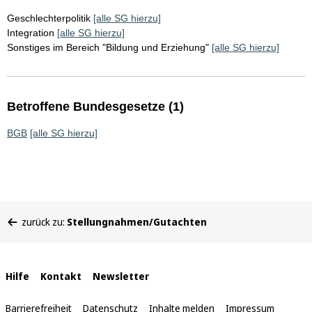
Geschlechterpolitik
[alle SG hierzu]
Integration
[alle SG hierzu]
Sonstiges im Bereich "Bildung und Erziehung"
[alle SG hierzu]
Betroffene Bundesgesetze (1)
BGB
[alle SG hierzu]
Sie
zurück zu:
Stellungnahmen/Gutachten
befinden
sich
hier:
Interne
Hilfe
Kontakt
Newsletter
Links
Barrierefreiheit
Datenschutz
Inhalte melden
Impressum