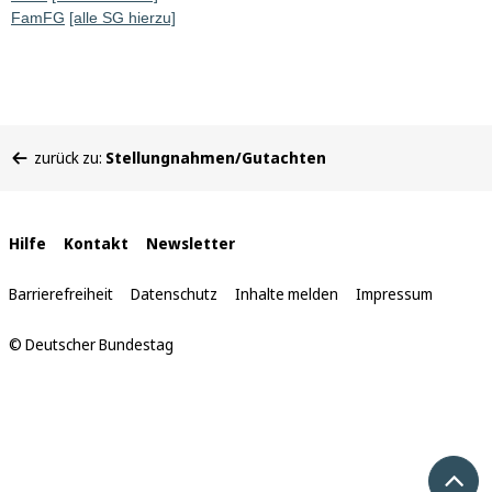
FamFG
[alle SG hierzu]
Sie
zurück zu:
Stellungnahmen/Gutachten
befinden
sich
hier:
Interne
Hilfe
Kontakt
Newsletter
Links
Barrierefreiheit
Datenschutz
Inhalte melden
Impressum
© Deutscher Bundestag
Nach