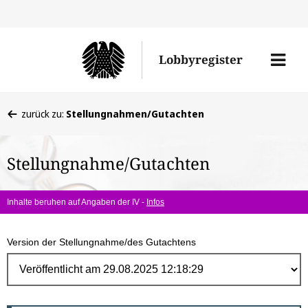
Direk
zum
Men
Lobbyregister
Inhal
öffne
Sie
zurück zu:
Stellungnahmen/Gutachten
befinden
sich
Stellungnahme/Gutachten
hier:
Inhalte beruhen auf Angaben der IV -
Infos
Version der Stellungnahme/des Gutachtens