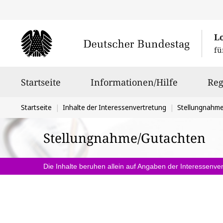
L
fü
Hauptnavigation
Startseite
Informationen/Hilfe
Reg
Sie
Startseite
Inhalte der Interessenvertretung
Stellungnahm
befinden
Stellungnahme/Gutachten
sich
hier:
Die Inhalte beruhen allein auf Angaben der Interessenver