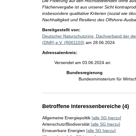
Die Fixierung auf den Höchstbietenden ohne ausr
Flächenvergabe ist aus unserer Sicht kontrapro
insbesondere qualitative Kriterien (sozial wie ök
Nachhaltigkeit und Resilienz des Offshore-Ausba
Bereitgestellt von:
Deutscher Naturschutzring, Dachverband der de
(DNR) e.V. (R001103)
am 28.06.2024
Adressatenkreis:
Versendet am 03.06.2024 an:
Bundesregierung
Bundesministerium für Wirts
Betroffene Interessenbereiche (4)
Allgemeine Energiepolitik
[alle SG hierzu]
Artenschutz/Biodiversität
[alle SG hierzu]
Erneuerbare Energien
[alle SG hierzu]