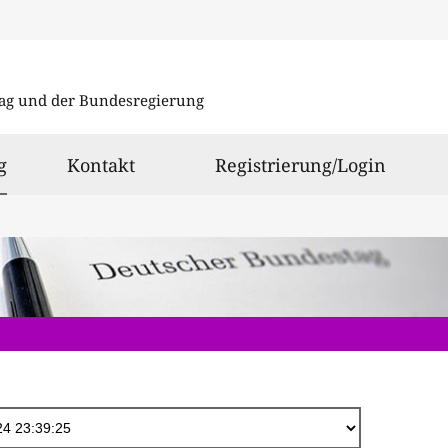
Direkt
zum
ag und der Bundesregierung
Inhalt
ausgewählt
g
Kontakt
Registrierung/Login