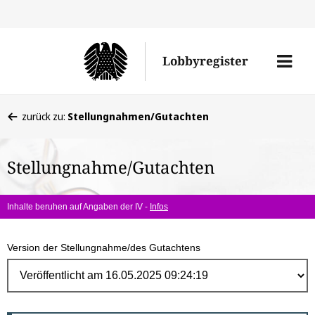
Direk
zum
Men
Lobbyregister
Inhal
öffne
Sie
zurück zu:
Stellungnahmen/Gutachten
befinden
sich
Stellungnahme/Gutachten
hier:
Inhalte beruhen auf Angaben der IV -
Infos
Version der Stellungnahme/des Gutachtens