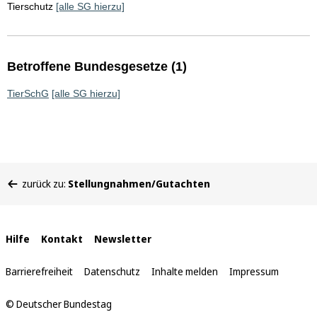
Tierschutz
[alle SG hierzu]
Betroffene Bundesgesetze (1)
TierSchG
[alle SG hierzu]
Sie
zurück zu:
Stellungnahmen/Gutachten
befinden
sich
hier:
Interne
Hilfe
Kontakt
Newsletter
Links
Barrierefreiheit
Datenschutz
Inhalte melden
Impressum
© Deutscher Bundestag