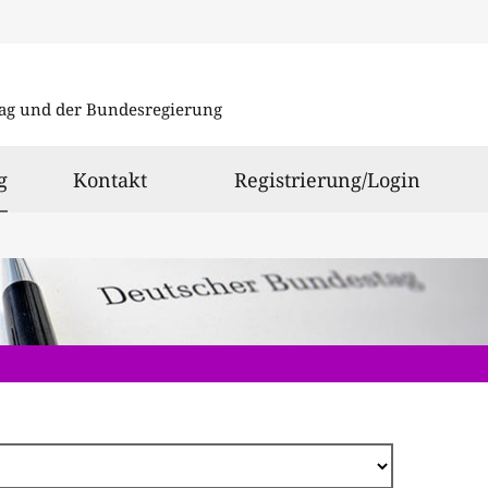
Direkt
zum
ag und der Bundesregierung
Inhalt
ausgewählt
g
Kontakt
Registrierung/Login