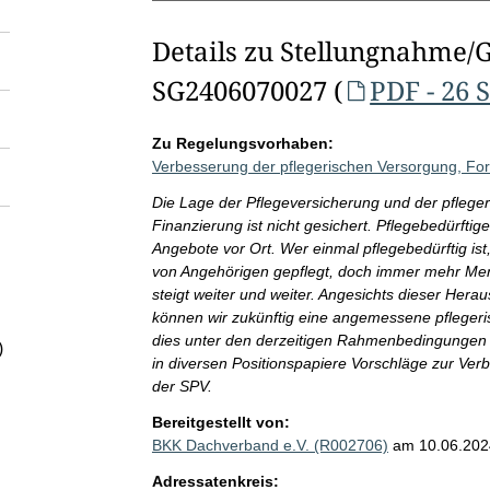
Details zu Stellungnahme/
SG2406070027 (
PDF - 26 
Zu Regelungsvorhaben:
Verbesserung der pflegerischen Versorgung, For
Die Lage der Pflegeversicherung und der pfleger
Finanzierung ist nicht gesichert. Pflegebedürfti
Angebote vor Ort. Wer einmal pflegebedürftig ist
von Angehörigen gepflegt, doch immer mehr Mens
steigt weiter und weiter. Angesichts dieser Her
können wir zukünftig eine angemessene pflegeri
dies unter den derzeitigen Rahmenbedingunge
)
in diversen Positionspapiere Vorschläge zur Ve
der SPV.
Bereitgestellt von:
BKK Dachverband e.V. (R002706)
am 10.06.202
Adressatenkreis: