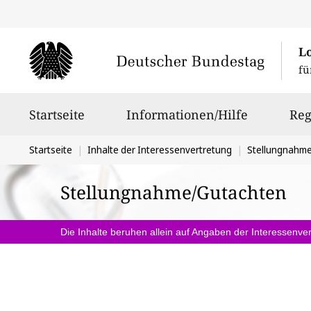
L
fü
Hauptnavigation
Startseite
Informationen/Hilfe
Reg
Sie
Startseite
Inhalte der Interessenvertretung
Stellungnahm
befinden
Stellungnahme/Gutachten
sich
hier:
Die Inhalte beruhen allein auf Angaben der Interessenver