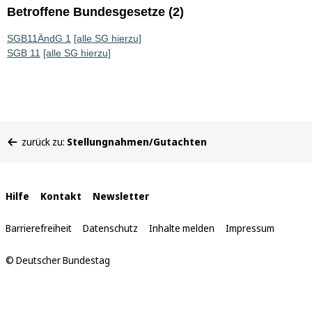
Betroffene Bundesgesetze (2)
SGB11ÄndG 1
[alle SG hierzu]
SGB 11
[alle SG hierzu]
Sie
zurück zu:
Stellungnahmen/Gutachten
befinden
sich
hier:
Interne
Hilfe
Kontakt
Newsletter
Links
Barrierefreiheit
Datenschutz
Inhalte melden
Impressum
© Deutscher Bundestag