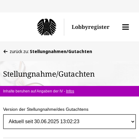
Direk
zum
Men
Lobbyregister
Inhal
öffne
Sie
zurück zu:
Stellungnahmen/Gutachten
befinden
sich
Stellungnahme/Gutachten
hier:
Inhalte beruhen auf Angaben der IV -
Infos
Version der Stellungnahme/des Gutachtens