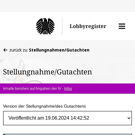
Direk
zum
Men
Lobbyregister
Inhal
öffne
Sie
zurück zu:
Stellungnahmen/Gutachten
befinden
sich
Stellungnahme/Gutachten
hier:
Inhalte beruhen auf Angaben der IV -
Infos
Version der Stellungnahme/des Gutachtens