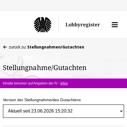
Direk
zum
Men
Lobbyregister
Inhal
öffne
Sie
zurück zu:
Stellungnahmen/Gutachten
befinden
sich
Stellungnahme/Gutachten
hier:
Inhalte beruhen auf Angaben der IV -
Infos
Version der Stellungnahme/des Gutachtens