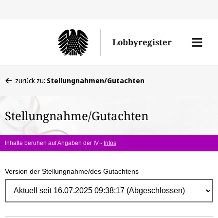
Direk
zum
Men
Lobbyregister
Inhal
öffne
Sie
zurück zu:
Stellungnahmen/Gutachten
befinden
sich
Stellungnahme/Gutachten
hier:
Inhalte beruhen auf Angaben der IV -
Infos
Version der Stellungnahme/des Gutachtens