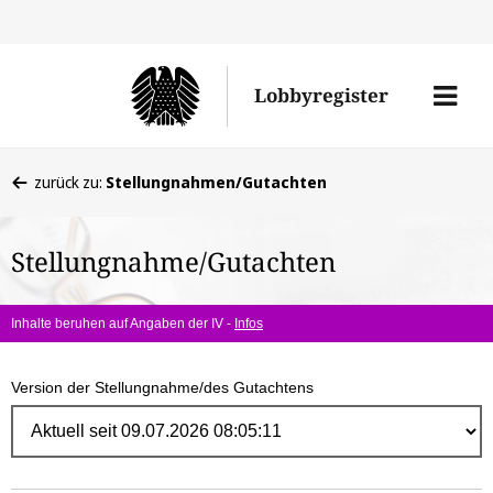
Direk
zum
Men
Lobbyregister
Inhal
öffne
Sie
zurück zu:
Stellungnahmen/Gutachten
befinden
sich
Stellungnahme/Gutachten
hier:
Inhalte beruhen auf Angaben der IV -
Infos
Version der Stellungnahme/des Gutachtens