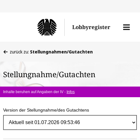
Direk
zum
Men
Lobbyregister
Inhal
öffne
Sie
zurück zu:
Stellungnahmen/Gutachten
befinden
sich
Stellungnahme/Gutachten
hier:
Inhalte beruhen auf Angaben der IV -
Infos
Version der Stellungnahme/des Gutachtens