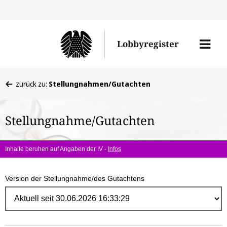
Direk
zum
Men
Lobbyregister
Inhal
öffne
Sie
zurück zu:
Stellungnahmen/Gutachten
befinden
sich
Stellungnahme/Gutachten
hier:
Inhalte beruhen auf Angaben der IV -
Infos
Version der Stellungnahme/des Gutachtens