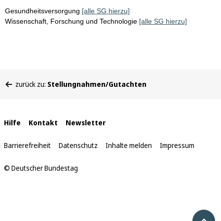
Gesundheitsversorgung
[alle SG hierzu]
Wissenschaft, Forschung und Technologie
[alle SG hierzu]
Sie
zurück zu:
Stellungnahmen/Gutachten
befinden
sich
hier:
Interne
Hilfe
Kontakt
Newsletter
Links
Barrierefreiheit
Datenschutz
Inhalte melden
Impressum
© Deutscher Bundestag
Nach