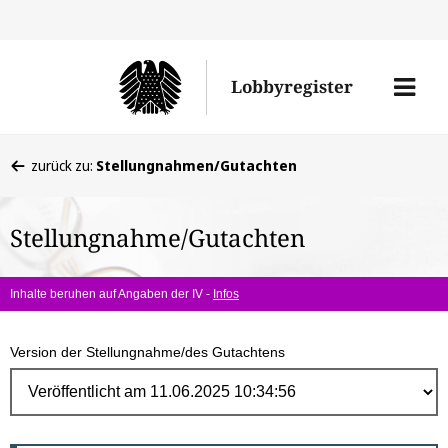
Direk
zum
Men
Lobbyregister
Inhal
öffne
Sie
zurück zu:
Stellungnahmen/Gutachten
befinden
sich
Stellungnahme/Gutachten
hier:
Inhalte beruhen auf Angaben der IV -
Infos
Version der Stellungnahme/des Gutachtens